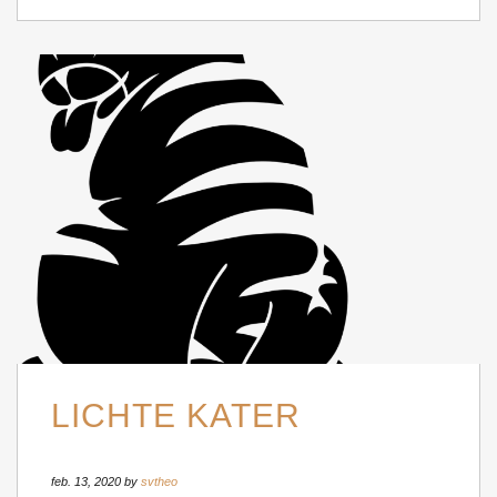
LICHTE KATER
feb. 13, 2020 by
svtheo