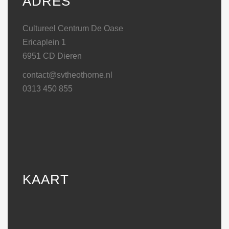
ADRES
Cultureel Centrum De Oase
Ericaplein 1
6951 CD Dieren
contact@svtheothorne.nl
0313 450 855
KAART