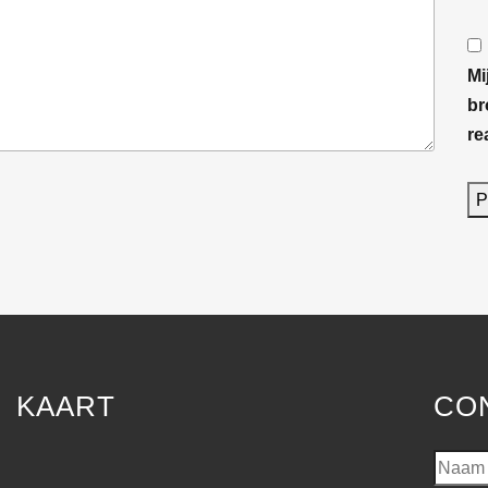
Mi
br
re
KAART
CO