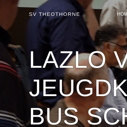
SV THEOTHORNE
HO
LAZLO 
JEUGDK
BUS SC