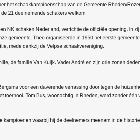
ober het schaakkampioenschap van de Gemeente Rheden/Rozenda
te de 21 deelnemende schakers welkom.
en NK schaken Nederland, verrichtte de officiële opening. In z
onze gemeente. Theo organiseerde in 1950 het eerste gemeente
ditie, mede dankzij de Velpse schaakvereniging.
lie, de familie Van Kuijk. Vader André en zijn drie zonen ded
Bergsma voor een daverende verrassing door tegen de huizenho
et toernooi. Tom Bus, woonachtig in Rheden, werd zonder één 
de kampioenen waarbij hij de deelnemers meenam in de historie 