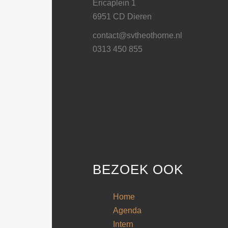
Ericaplein 1
6951 CD Dieren
contact@svtheothorne.nl
0313 450 855
BEZOEK OOK
Home
Agenda
Intern