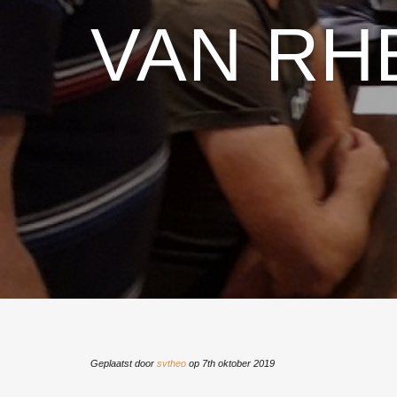
VAN RH
Geplaatst door
svtheo
op 7th oktober 2019