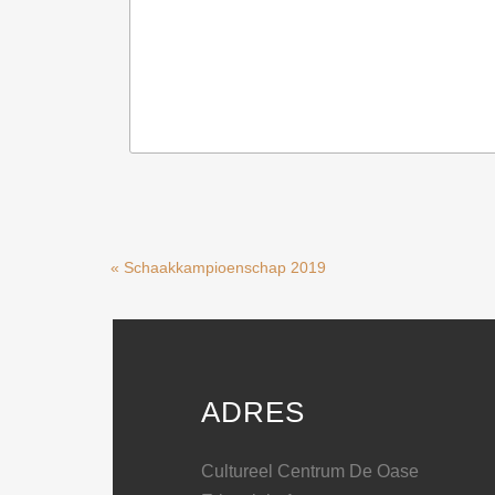
« Schaakkampioenschap 2019
ADRES
Cultureel Centrum De Oase