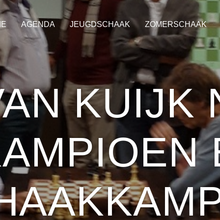
ME
AGENDA
JEUGDSCHAAK
ZOMERSCHAAK
VAN KUIJK
AMPIOEN 
HAAKKAMP