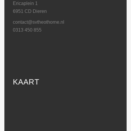
Ericaplein 1
6951 CD Dieren
contact@svtheothorne.nl
0313 450 855
KAART