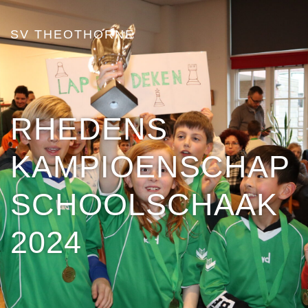
SV THEOTHORNE
RHEDENS
KAMPIOENSCHAP
SCHOOLSCHAAK
2024