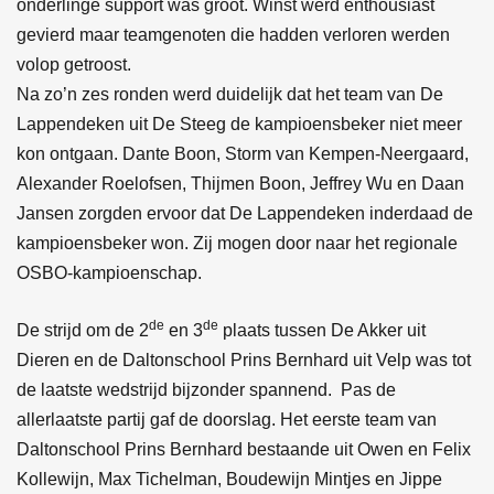
onderlinge support was groot. Winst werd enthousiast
gevierd maar teamgenoten die hadden verloren werden
volop getroost.
Na zo’n zes ronden werd duidelijk dat het team van De
Lappendeken uit De Steeg de kampioensbeker niet meer
kon ontgaan. Dante Boon, Storm van Kempen-Neergaard,
Alexander Roelofsen, Thijmen Boon, Jeffrey Wu en Daan
Jansen zorgden ervoor dat De Lappendeken inderdaad de
kampioensbeker won. Zij mogen door naar het regionale
OSBO-kampioenschap.
de
de
De strijd om de 2
en 3
plaats tussen De Akker uit
Dieren en de Daltonschool Prins Bernhard uit Velp was tot
de laatste wedstrijd bijzonder spannend. Pas de
allerlaatste partij gaf de doorslag. Het eerste team van
Daltonschool Prins Bernhard bestaande uit Owen en Felix
Kollewijn, Max Tichelman, Boudewijn Mintjes en Jippe