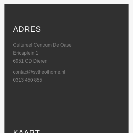
ADRES
Cultureel Centrum De Oase
Ericaplein 1
6951 CD Dieren
contact@svtheothorne.nl
0313 450 855
KAART