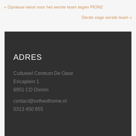
« Opnieuw winst voor het eerste team tegen PION2
Derde zege eerste team »
ADRES
Cultureel Centrum De Oase
Ericaplein 1
6951 CD Dieren
contact@svtheothorne.nl
0313 450 855