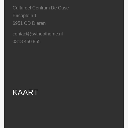
Cultureel Centrum De Oase
Ericaplein 1
6951 CD Dieren
contact@svtheothorne.nl
0313 450 855
KAART