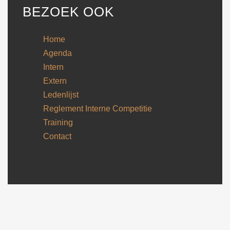
BEZOEK OOK
Home
Agenda
Intern
Extern
Ledenlijst
Reglement Interne Competitie
Training
Contact