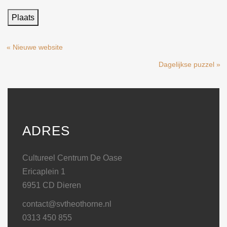
« Nieuwe website
Dagelijkse puzzel »
ADRES
Cultureel Centrum De Oase
Ericaplein 1
6951 CD Dieren
contact@svtheothorne.nl
0313 450 855